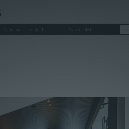
About us
Contact
My watchlist