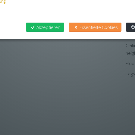
DE
ung
Distr
es, photos © Matthias Streibel
Size
Akzeptieren
Essentielle Cookies
Terr
Ceil
heig
Floo
Tags