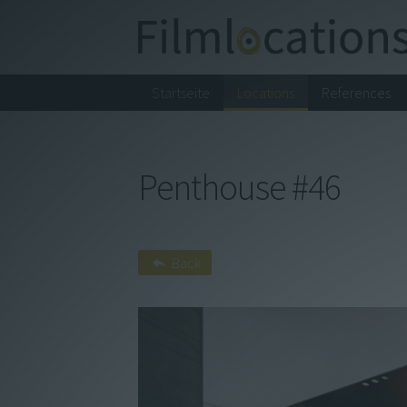
Startseite
Locations
References
Penthouse #46
Startseite
Locations
Back
References
About us
Contact