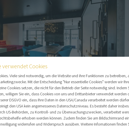
e verwendet Cookies
ies. Viele sind notwendig, um die Website und ihre Funktionen zu betreiben, a
Marketingzwecke. Mit der Entscheidung "Nur essentielle Cookies" werden wir Ihr
eine Cookies setzen, die nicht für den Betrieb der Seite notwendig sind. Indem 
ken, willigen Sie ein, dass Cookies von uns und Drittanbieter verwendet werden d
serer DSGVO ein, dass Ihre Daten in den USA/Canada verarbeitet werden dürfe
einigt den USA kein angemessenes Datenschutzniveau. Es besteht daher insbes
urch US-Behörden, zu Kontroll- und zu Überwachungszwecken, verarbeitet we
echtsbehelfe erhoben werden können. Zudem finden Sie am Bildschirmrand ei
 Einwilligung widerrufen und Widerspruch ausüben. Weitere Infomationen finden S