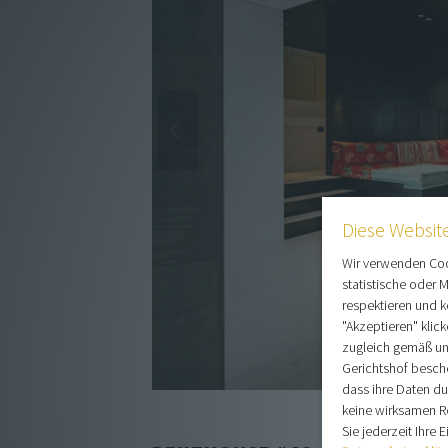
Diese Websit
Wir verwenden Cook
statistische oder 
respektieren und k
"Akzeptieren" klic
zugleich gemäß un
Gerichtshof besch
dass ihre Daten d
keine wirksamen R
Sie jederzeit Ihre