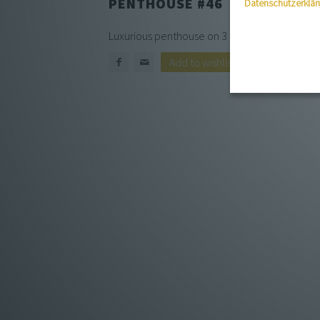
PENTHOUSE #46
Datenschutzerklär
Luxurious penthouse on 3 levels with 4 terrac
Add to wishlist