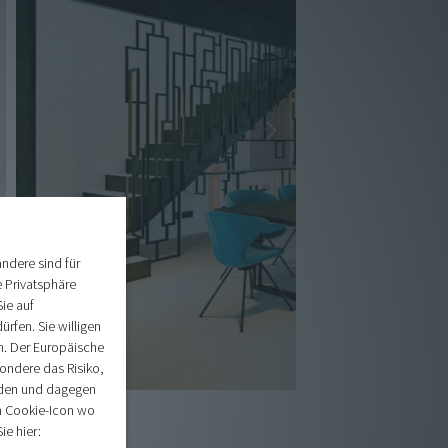
ndere sind für
e Privatsphäre
Sie auf
ürfen. Sie willigen
n. Der Europäische
ondere das Risiko,
rden und dagegen
n Cookie-Icon wo
ie hier: