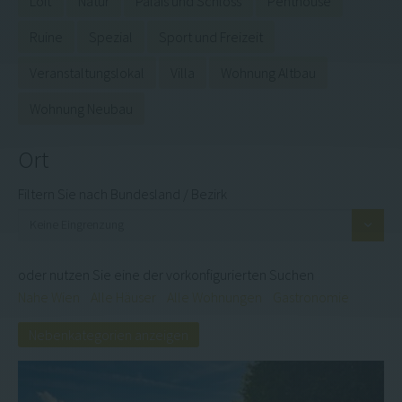
Loft
Natur
Palais und Schloss
Penthouse
Kontakt
Ruine
Spezial
Sport und Freizeit
Veranstaltungslokal
Villa
Wohnung Altbau
Wohnung Neubau
Ort
Filtern Sie nach Bundesland / Bezirk
oder nutzen Sie eine der vorkonfigurierten Suchen
Nahe Wien
Alle Häuser
Alle Wohnungen
Gastronomie
Nebenkategorien anzeigen
Villa #13