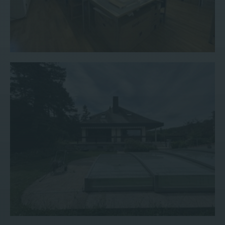
Haus #181