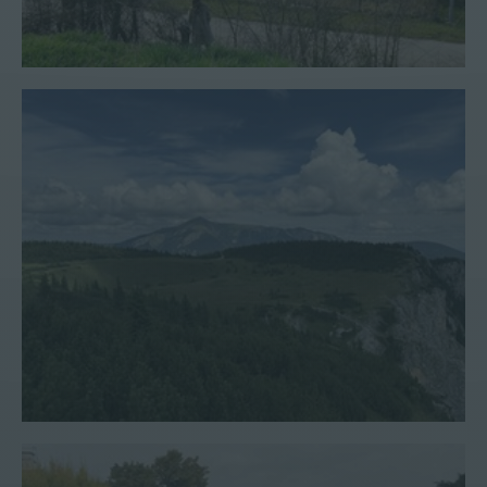
Natur #3
Haus #182