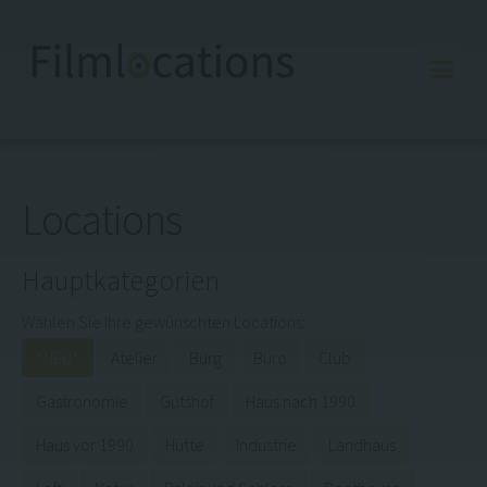
Locations
Meine Merkliste
E
D
Hauptkategorien
Startseite
Wählen Sie Ihre gewünschten Locations:
Locations
*NEU*
Atelier
Burg
Büro
Club
Gastronomie
Gutshof
Haus nach 1990
Referenzen
Haus vor 1990
Hütte
Industrie
Landhaus
Über uns