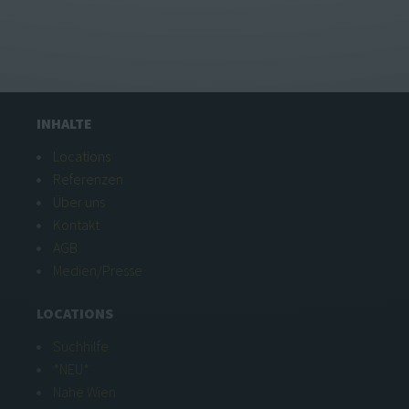
INHALTE
Locations
Referenzen
Über uns
Kontakt
AGB
Medien/Presse
LOCATIONS
Suchhilfe
*NEU*
Nahe Wien