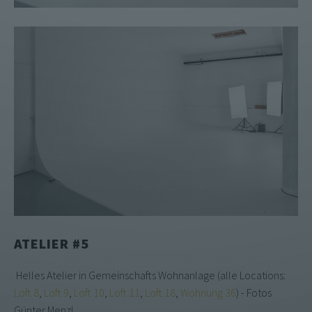
ATELIER #5
Helles Atelier in Gemeinschafts Wohnanlage (alle Locations:
Loft 8
,
Loft 9
,
Loft 10
,
Loft 11
,
Loft 18
,
Wohnung 36
) - Fotos
Günter Menzl